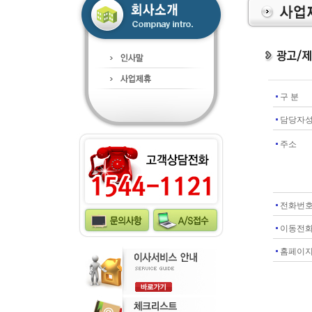
구 분
담당자
주소
전화번
이동전
홈페이