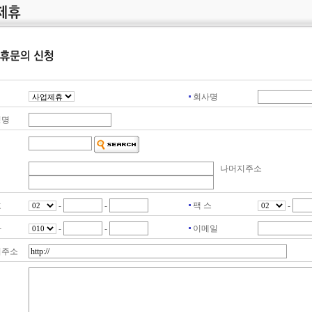
회사명
성명
나머지주소
호
-
-
팩 스
-
화
-
-
이메일
지주소