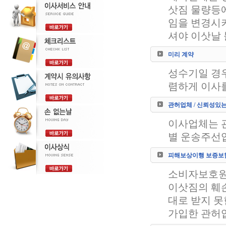
삿짐 물량등에
임을 변경시키
셔야 이삿날 
미리 계약
성수기일 경우
렴하게 이사를
관허업체 / 신뢰성있
이사업체는 관
별 운송주선
피해보상이행 보증보험
소비자보호원
이삿짐의 훼손
대로 받지 못
가입한 관허